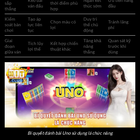
Kéo dài
Ngăn kết
Ưu tiên hàng
sắp
thời điểm phù
ván đấu
thúc sớm
đầu
thắng
hợp
Kiểm
Tạo áp
Duy trì
Chọn màu có
Tránh lãng
soát bàn
lực liên
thế chủ
lợi
phí
chơi
tục
động
Giai
Tăng khả
Quan sát kỹ
Tích lũy
Kết hợp chiến
đoạn
năng
trước khi
lợi thế
thuật khác
giữa ván
thắng
dùng
Bí quyết đánh bài Uno sử dụng lá chức năng