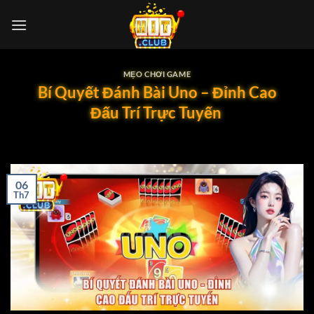
Bỏ
qua
nội
dung
MẸO CHƠI GAME
Bí Quyết Đánh Bài Uno – Đỉnh Cao
Đấu Trí Trực Tuyến
06
Th7