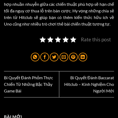
hợp nhuần nhuyễn giữa các chiến thuật phù hợp sẽ hạn chế
tối đa nguy cơ thua lỗ trên bàn cược. Hy vọng những chia sẻ
trên từ Hitclub sẽ giúp bạn có thêm kiến thức hữu ích về
Uno cũng như nhiều trò chơi thẻ bài chiến thuật tương tự.
Rate this post
Bí Quyết Đánh Phỏm Thực
Bí Quyết Đánh Baccarat
Chiến Từ Những Bậc Thầy
Hitclub – Kinh Nghiệm Cho
Game Bài
Người Mới
BÀI MỚI