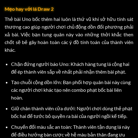
Mẹo hay với lá Draw 2
Thẻ bài Uno bốc thêm hai luôn là thứ vũ khí sở hữu tính sát
thương cao giúp người chơi chủ động dồn đối phương phải
xả bài. Việc bạn tung quân này vào những thời khắc then
chốt sẽ bẻ gãy hoàn toàn các ý đồ tính toán của thành viên
khác.
Chặn đứng người báo Uno: Khách hàng tung lá cộng hai
để ép thành viên sắp về nhất phải nhận thêm bài phạt.
Tạo chuỗi cộng dồn lớn: Bạn phối hợp quân bài này cùng
các người chơi khác tạo nên combo phạt bốc bài liên
hoàn.
Giữ chân thành viên cửa dưới: Người chơi dùng thẻ phạt
bốc hai để tước bỏ quyền ra bài của người ngồi kế tiếp.
Chuyển đổi màu sắc an toàn: Thành viên tận dụng lá này
để điều hướng bàn cược về hệ màu bản thân đang ưu