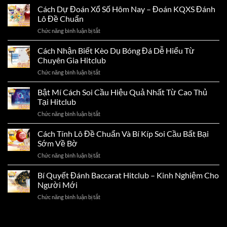
Đặt
Cách Dự Đoán Xổ Số Hôm Nay – Đoán KQXS Đánh
Tiết
Cược
Giúp
Lô Đề Chuẩn
Rồng
Chọn
Chức năng bình luận bị tắt
ở
Hổ
Cửa
Cách
–
Cược
Dự
Cách Nhận Biết Kèo Dụ Bóng Đá Dễ Hiểu Từ
4
Chuẩn
Đoán
Kinh
Chuyên Gia Hitclub
Xổ
Nghiệm
Chức năng bình luận bị tắt
ở
Số
Thắng
Cách
Hôm
Hiệu
Nhận
Bật Mí Cách Soi Cầu Hiệu Quả Nhất Từ Cao Thủ
Nay
Quả
Biết
–
Tại Hitclub
Kèo
Đoán
Chức năng bình luận bị tắt
ở
Dụ
KQXS
Bật
Bóng
Đánh
Mí
Cách Tính Lô Đề Chuẩn Và Bí Kíp Soi Cầu Bất Bại
Đá
Lô
Cách
Dễ
Sớm Về Bờ
Đề
Soi
Hiểu
Chuẩn
Chức năng bình luận bị tắt
ở
Cầu
Từ
Cách
Hiệu
Chuyên
Tính
Bí Quyết Đánh Baccarat Hitclub – Kinh Nghiệm Cho
Quả
Gia
Lô
Nhất
Người Mới
Hitclub
Đề
Từ
Chức năng bình luận bị tắt
ở
Chuẩn
Cao
Bí
Và
Thủ
Quyết
Bí
Tại
Đánh
Kíp
Hitclub