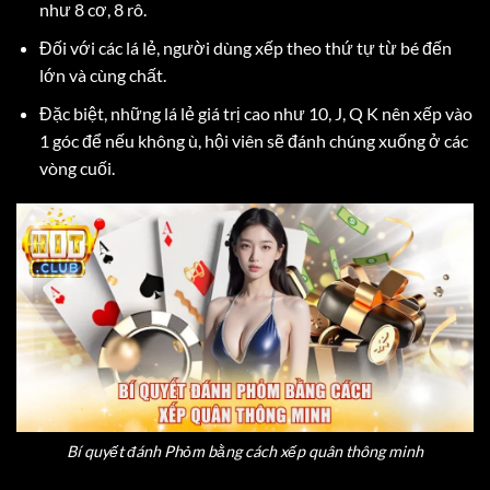
như 8 cơ, 8 rô.
Đối với các lá lẻ, người dùng xếp theo thứ tự từ bé đến
lớn và cùng chất.
Đặc biệt, những lá lẻ giá trị cao như 10, J, Q K nên xếp vào
1 góc để nếu không ù, hội viên sẽ đánh chúng xuống ở các
vòng cuối.
Bí quyết đánh Phỏm bằng cách xếp quân thông minh