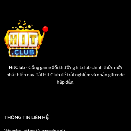
Đánh
Kíp
Hitclub
Baccarat
Soi
Hitclub
Cầu
–
Bất
Kinh
Bại
Nghiệm
Sớm
Cho
Về
Người
Bờ
Mới
HitClub
- Cổng game đổi thưởng hit.club chính thức mới
nhất hiện nay. Tải Hit Club để trải nghiệm và nhận giftcode
hấp dẫn.
THÔNG TIN LIÊN HỆ
Website:
https://zigzagzine.nl/