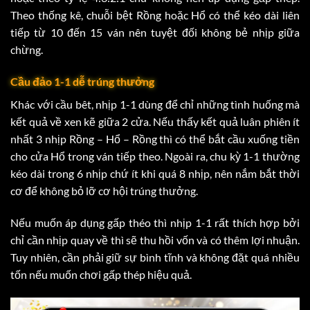
Theo thống kê, chuỗi bệt Rồng hoặc Hổ có thể kéo dài liên
tiếp từ 10 đến 15 ván nên tuyệt đối không bẻ nhịp giữa
chừng.
Cầu đảo 1-1 dễ trúng thưởng
Khác với cầu bêt, nhịp 1-1 dùng để chỉ những tình huống mà
kết quả về xen kẽ giữa 2 cửa. Nếu thấy kết quả luân phiên ít
nhất 3 nhịp Rồng – Hổ – Rồng thì có thể bắt cầu xuống tiền
cho cửa Hổ trong ván tiếp theo. Ngoài ra, chu kỳ 1-1 thường
kéo dài trong 6 nhịp chứ ít khi quá 8 nhịp, nên nắm bắt thời
cơ để không bỏ lỡ cơ hội trúng thưởng.
Nếu muốn áp dụng gấp théo thì nhịp 1-1 rất thích hợp bởi
chỉ cần nhịp quay về thì sẽ thu hồi vốn và có thêm lợi nhuận.
Tuy nhiên, cần phải giữ sự bình tĩnh và không đặt quá nhiều
tốn nếu muốn chơi gấp thép hiệu quả.