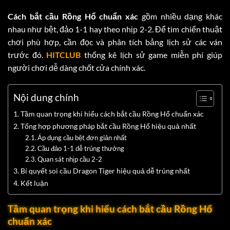
Cách bắt cầu Rồng Hổ chuẩn xác
gồm nhiều dạng khác
nhau như bệt, đảo 1-1 hay theo nhịp 2-2. Để tìm chiến thuật
chơi phù hợp, cần đọc và phân tích bảng lịch sử các ván
trước đó.
HITCLUB
thống kê lịch sử game miễn phí giúp
người chơi dễ dàng chốt cửa chính xác.
Nội dung chính
Tầm quan trọng khi hiểu cách bắt cầu Rồng Hổ chuẩn xác
Tổng hợp phương pháp bắt cầu Rồng Hổ hiệu quả nhất
Áp dụng cầu bệt đơn giản nhất
Cầu đảo 1-1 dễ trúng thưởng
Quan sát nhịp cầu 2-2
Bí quyết soi cầu Dragon Tiger hiệu quả dễ trúng nhất
Kết luận
Tầm quan trọng khi hiểu cách bắt cầu Rồng Hổ
chuẩn xác