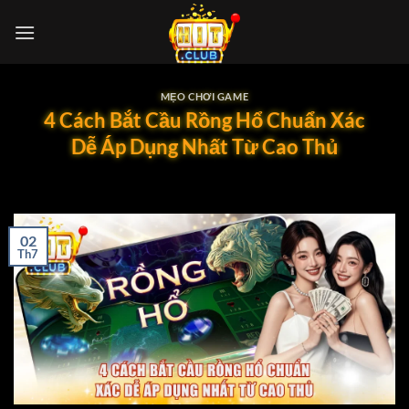
Bỏ
qua
nội
dung
MẸO CHƠI GAME
4 Cách Bắt Cầu Rồng Hổ Chuẩn Xác
Dễ Áp Dụng Nhất Từ Cao Thủ
02
Th7