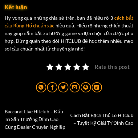
Kết luận
Hy vọng qua những chia sẻ trên, bạn đã hiểu rõ 3
cách
bắt
cầu Rồng Hổ chuẩn xác
hiệu quả. Hiểu rõ những chiến thuật
này giúp nắm bắt xu hướng game và lựa chọn cửa cược phù
hợp. Đừng quên theo dõi HITCLUB để học thêm nhiều mẹo
soi cầu chuẩn nhất từ chuyên gia nhé!
Rate this post
Baccarat Live Hitclub – Đấu
Cách Bắt Bạch Thủ Lô Hitclub
Trí Săn Thưởng Đỉnh Cao
– Tuyệt Kỹ Giải Trí Đỉnh Cao
Cùng Dealer Chuyên Nghiệp