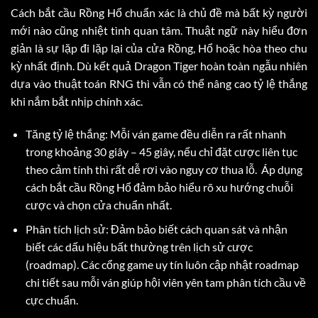
Cách bắt cầu Rồng Hổ chuẩn xác là chủ đề mà bất kỳ người
mới nào cũng nhiệt tình quan tâm. Thuật ngữ này hiểu đơn
giản là sự lặp đi lặp lại của cửa Rồng, Hổ hoặc hòa theo chu
kỳ nhất định. Dù kết quả Dragon Tiger hoàn toàn ngẫu nhiên
dựa vào thuật toán RNG thì vẫn có thể nâng cao tỷ lệ thắng
khi nắm bắt nhịp chính xác.
Tăng tỷ lệ thắng: Mỗi ván game đều diễn ra rất nhanh
trong khoảng 30 giây – 45 giây, nếu chỉ đặt cược liên tục
theo cảm tính thì rất dễ rơi vào nguy cơ thua lỗ. Áp dụng
cách bắt cầu Rồng Hổ đảm bảo hiểu rõ xu hướng chuỗi
cược và chọn cửa chuẩn nhất.
Phân tích lịch sử: Đảm bảo biết cách quan sát và nhận
biết các dấu hiệu bất thường trên lịch sử cược
(roadmap). Các cổng game uy tín luôn cập nhật roadmap
chi tiết sau mỗi ván giúp hội viên yên tam phân tích cầu về
cực chuẩn.