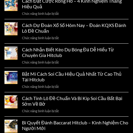
Cách Đặt Cược Rồng Hổ – 4 Kinh Nghiệm Thắng
Chiến
Kèo
Thuật
Hiệu Quả
Bóng
Thông
Chức năng bình luận bị tắt
ở
Đá
Minh
Cách
Chi
Đặt
Cách Dự Đoán Xổ Số Hôm Nay – Đoán KQXS Đánh
Tiết
Cược
Giúp
Lô Đề Chuẩn
Rồng
Chọn
Chức năng bình luận bị tắt
ở
Hổ
Cửa
Cách
–
Cược
Dự
Cách Nhận Biết Kèo Dụ Bóng Đá Dễ Hiểu Từ
4
Chuẩn
Đoán
Kinh
Chuyên Gia Hitclub
Xổ
Nghiệm
Chức năng bình luận bị tắt
ở
Số
Thắng
Cách
Hôm
Hiệu
Nhận
Bật Mí Cách Soi Cầu Hiệu Quả Nhất Từ Cao Thủ
Nay
Quả
Biết
–
Tại Hitclub
Kèo
Đoán
Chức năng bình luận bị tắt
ở
Dụ
KQXS
Bật
Bóng
Đánh
Mí
Cách Tính Lô Đề Chuẩn Và Bí Kíp Soi Cầu Bất Bại
Đá
Lô
Cách
Dễ
Sớm Về Bờ
Đề
Soi
Hiểu
Chuẩn
Chức năng bình luận bị tắt
ở
Cầu
Từ
Cách
Hiệu
Chuyên
Tính
Bí Quyết Đánh Baccarat Hitclub – Kinh Nghiệm Cho
Quả
Gia
Lô
Nhất
Người Mới
Hitclub
Đề
Từ