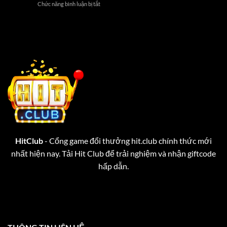
Chức năng bình luận bị tắt
ở
Chuẩn
Cao
Bí
Và
Thủ
Quyết
Bí
Tại
Đánh
Kíp
Hitclub
Baccarat
Soi
Hitclub
Cầu
–
Bất
Kinh
Bại
Nghiệm
Sớm
Cho
Về
Người
Bờ
Mới
HitClub
- Cổng game đổi thưởng hit.club chính thức mới
nhất hiện nay. Tải Hit Club để trải nghiệm và nhận giftcode
hấp dẫn.