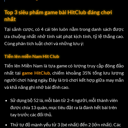
Top 3 siêu phẩm game bài HitClub đáng chơi
nhất
Tại sảnh cược, có 4 cái tên luôn nằm trong danh sách được
ưa chuộng nhất nhờ tính sát phạt kịch tính, tỷ lệ thắng cao.
Cùng phân tích luật chơi và những lưu ý:
Tiến lên miền Nam Hit Club
Tiến lên Miền Nam là tựa game có lượng truy cập đông đảo
nhất tại
game HitClub
, chiếm khoảng 35% tổng lưu lượng
người chơi hàng ngày. Đây là trò chơi kết hợp giữa may mắn
và khả năng ghi nhớ bài đỉnh cao.
Sử dụng bộ 52 lá, mỗi bàn từ 2-4 người, mỗi thành viên
được chia 13 quân, mục tiêu đặt ra là đánh hết bài trên
tay trước các đối thủ.
Thứ tự độ mạnh yếu từ 3 (bé nhất) đến 2 (lớn nhất). Các