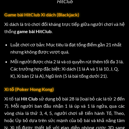
HitClub
Game bài HitClub Xì dách (Blackjack)
Xì dách là trò chơi đối kháng trực tiếp giữa người chơi và hệ
thống
game bài HitClub
.
Luật chơi cơ bản: Mục tiêu là đạt tổng điểm gần 21 nhất
nhưng không được vượt quá.
Mỗi người được chia 2 lá và có quyền rút thêm tối đa 3 lá.
Các trường hợp đặc biệt: Xì dách (1 lá A và 1 lá 10, J, Q,
K), Xì bàn (2 lá A), Ngũ linh (5 lá bài tổng dưới 21).
Xì tố (Poker Hong Kong)
Xì tố tại
Hit Club
sử dụng bộ bài 28 lá (loại bỏ các lá từ 2 đến
7). Mỗi người ban đầu nhận 1 lá úp và 1 lá ngửa, qua các
vòng chia lá thứ 3, 4, 5, người chơi sẽ tiến hành Tố, Theo,
hoặc Úp bỏ dựa trên sức mạnh của bộ bài và khả năng tâm
lý. Xì tố được thiết kế với giao diện phòng cược 3D sang