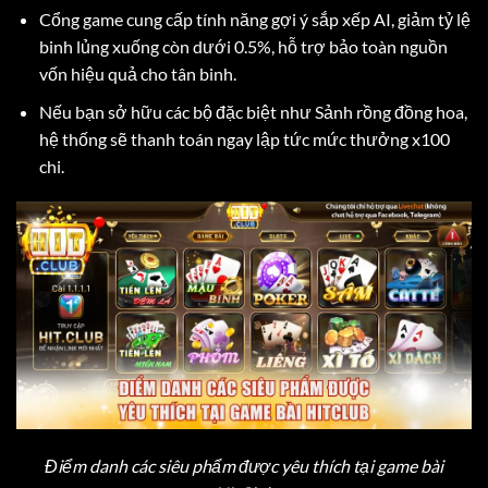
Cổng game cung cấp tính năng gợi ý sắp xếp AI, giảm tỷ lệ
binh lủng xuống còn dưới 0.5%, hỗ trợ bảo toàn nguồn
vốn hiệu quả cho tân binh.
Nếu bạn sở hữu các bộ đặc biệt như Sảnh rồng đồng hoa,
hệ thống sẽ thanh toán ngay lập tức mức thưởng x100
chi.
Điểm danh các siêu phẩm được yêu thích tại game bài