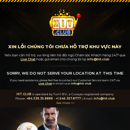
XIN LỖI CHÚNG TÔI CHƯA HỖ TRỢ KHU VỰC NÀY
Nếu bạn cần hỗ trợ, vui lòng liên hệ đội ngũ Chăm sóc Khách hàng 24/7
qua
Live Chat
hoặc gửi email cho chúng tôi tại
info@hit.club
SORRY, WE DO NOT SERVE YOUR LOCATION AT THIS TIME
If you need assistance, please feel free to contact our Customer Service team 24/7
via
Live Chat
or email us at
info@hit.club
HIT.CLUB
is operated by Turn1 B.V., a Curaçao-registered company
Phone:
+84.338.35.8888
-
+1.646.357.8777
| Email:
info@hit.club
See more >>