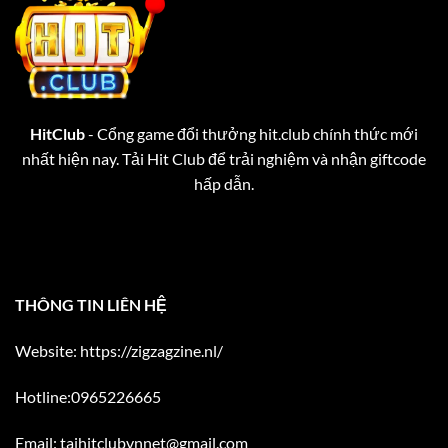
Sớm
Cho
Về
Người
Bờ
Mới
HitClub
- Cổng game đổi thưởng hit.club chính thức mới
nhất hiện nay. Tải Hit Club để trải nghiệm và nhận giftcode
hấp dẫn.
THÔNG TIN LIÊN HỆ
Website:
https://zigzagzine.nl/
Hotline:0965226665
Email:
taihitclubvnnet@gmail.com