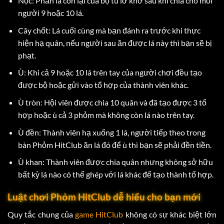
Nọc: Phần lá còn lại của bộ tú lơ khơ sau khi chia cho mỗi
người 9 hoặc 10 lá.
Cây chốt: Lá cuối cùng mà bạn đánh ra trước khi thực
hiện hạ quân, nếu người sau ăn được lá này thì bạn sẽ bị
phạt.
Ù: Khi cả 9 hoặc 10 lá trên tay của người chơi đều tạo
được bộ hoặc gửi vào tổ hợp của thành viên khác.
Ù tròn: Hội viên được chia 10 quân và đã tạo được 3 tổ
hợp hoặc ù cả 3 phỏm mà không còn lá nào trên tay.
Ù đền: Thành viên hạ xuống 1 lá, người tiếp theo trong
bàn Phỏm HitClub ăn lá đó để ù thì bạn sẽ phải đền tiền.
Ù khan: Thành viên được chia quân nhưng không sở hữu
bất kỳ lá nào có thể ghép với lá khác để tạo thành tổ hợp.
Luật chơi Phỏm HitClub dễ hiểu cho bạn mới
Quy tắc chung của
game HitClub
không có sự khác biệt lớn