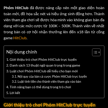
Phỏm HitClub
đã được nâng cấp nên một giao diện hoàn
toàn mới, đồ họa sắc nét và hiệu ứng sinh động hơn. Thành
viên tham gia chơi sẽ được hòa mình vào không gian bàn đa
dạng với các mức cược từ 100K – 500K. Thành viên về nhất
trong bàn có cơ hội nhận thưởng lên đến x18 lần từ cổng
game
HitClub
.
Nội dung chính
Giới thiệu trò chơi Phỏm HitClub trực tuyến
Danh sách 13 thuật ngữ quan trọng trong game
Luật chơi Phỏm HitClub dễ hiểu cho bạn mới
Nội quy của bàn cá cược Phỏm HitClub trực tuyến
Luật tính tiền cho thành viên tham gia vào bàn
Tính năng bạn có thể dùng trong trò chơi
Lời kết
Giới thiệu trò chơi Phỏm HitClub trực tuyến