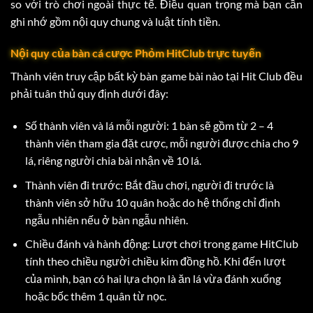
so với trò chơi ngoài thực tế. Điều quan trọng mà bạn cần
ghi nhớ gồm nội quy chung và luật tính tiền.
Nội quy của bàn cá cược Phỏm HitClub trực tuyến
Thành viên truy cập bất kỳ bàn game bài nào tại Hit Club đều
phải tuân thủ quy định dưới đây:
Số thành viên và lá mỗi người: 1 bàn sẽ gồm từ 2 – 4
thành viên tham gia đặt cược, mỗi người được chia cho 9
lá, riêng người chia bài nhận về 10 lá.
Thành viên đi trước: Bắt đầu chơi, người đi trước là
thành viên sở hữu 10 quân hoặc do hệ thống chỉ định
ngẫu nhiên nếu ở bàn ngẫu nhiên.
Chiều đánh và hành động: Lượt chơi trong game HitClub
tính theo chiều người chiều kim đồng hồ. Khi đến lượt
của mình, bạn có hai lựa chọn là ăn lá vừa đánh xuống
hoặc bốc thêm 1 quân từ nọc.