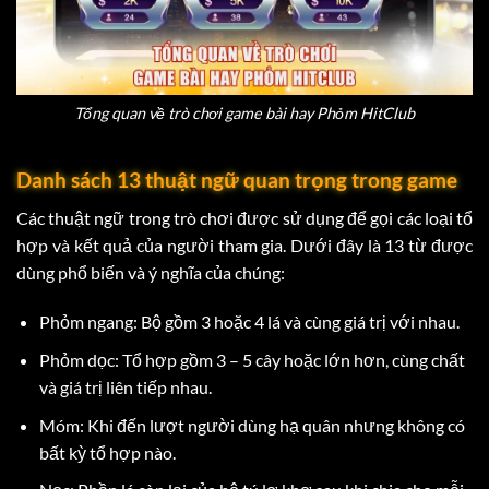
Tổng quan về trò chơi game bài hay Phỏm HitClub
Danh sách 13 thuật ngữ quan trọng trong game
Các thuật ngữ trong trò chơi được sử dụng để gọi các loại tổ
hợp và kết quả của người tham gia. Dưới đây là 13 từ được
dùng phổ biến và ý nghĩa của chúng:
Phỏm ngang: Bộ gồm 3 hoặc 4 lá và cùng giá trị với nhau.
Phỏm dọc: Tổ hợp gồm 3 – 5 cây hoặc lớn hơn, cùng chất
và giá trị liên tiếp nhau.
Móm: Khi đến lượt người dùng hạ quân nhưng không có
bất kỳ tổ hợp nào.