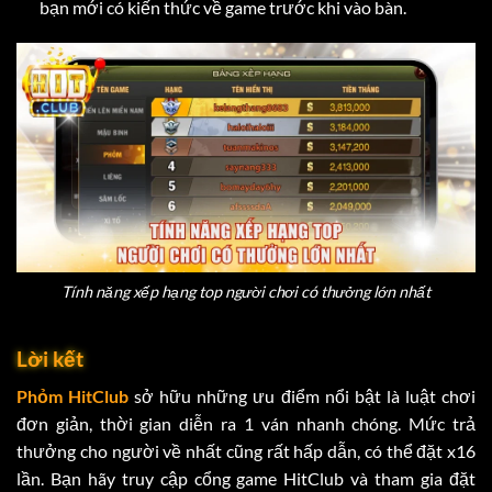
bạn mới có kiến thức về game trước khi vào bàn.
Tính năng xếp hạng top người chơi có thưởng lớn nhất
Lời kết
Phỏm HitClub
sở hữu những ưu điểm nổi bật là luật chơi
đơn giản, thời gian diễn ra 1 ván nhanh chóng. Mức trả
thưởng cho người về nhất cũng rất hấp dẫn, có thể đặt x16
lần. Bạn hãy truy cập cổng game HitClub và tham gia đặt