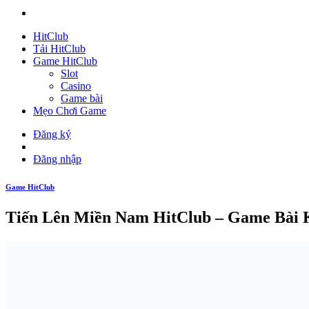
HitClub
Tải HitClub
Game HitClub
Slot
Casino
Game bài
Mẹo Chơi Game
Đăng ký
Đăng nhập
Game HitClub
Tiến Lên Miền Nam HitClub – Game Bài 