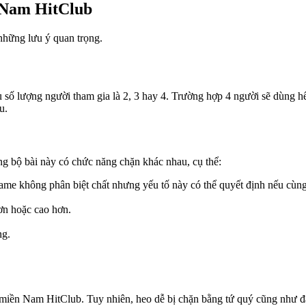
n Nam HitClub
những lưu ý quan trọng.
 số lượng người tham gia là 2, 3 hay 4. Trường hợp 4 người sẽ dùng hế
u.
ng bộ bài này có chức năng chặn khác nhau, cụ thể:
 Game không phân biệt chất nhưng yếu tố này có thể quyết định nếu cùng
hơn hoặc cao hơn.
ng.
lên miền Nam HitClub. Tuy nhiên, heo dễ bị chặn bằng tứ quý cũng như