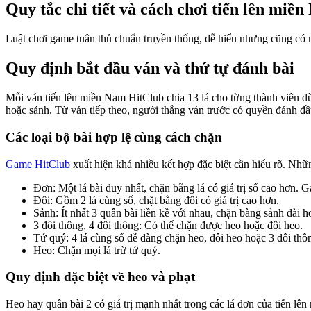
Quy tắc chi tiết và cách chơi tiến lên miề
Luật chơi game tuân thủ chuẩn truyền thống, dễ hiểu nhưng cũng có 
Quy định bắt đầu ván và thứ tự đánh bài
Mỗi ván tiến lên miền Nam HitClub chia 13 lá cho từng thành viên dù
hoặc sảnh. Từ ván tiếp theo, người thắng ván trước có quyền đánh đầ
Các loại bộ bài hợp lệ cùng cách chặn
Game HitClub
xuất hiện khá nhiều kết hợp đặc biệt cần hiểu rõ. Nhữ
Đơn: Một lá bài duy nhất, chặn bằng lá có giá trị số cao hơn.
Đôi: Gồm 2 lá cùng số, chặt bằng đôi có giá trị cao hơn.
Sảnh: Ít nhất 3 quân bài liền kề với nhau, chặn bàng sảnh dài 
3 đôi thông, 4 đôi thông: Có thể chặn được heo hoặc đôi heo.
Tứ quý: 4 lá cùng số dễ dàng chặn heo, đôi heo hoặc 3 đôi thô
Heo: Chặn mọi lá trừ tứ quý.
Quy định đặc biệt về heo và phạt
Heo hay quân bài 2 có giá trị mạnh nhất trong các lá đơn của tiến 