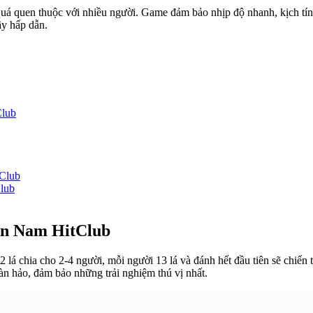
 quá quen thuộc với nhiều người. Game đảm bảo nhịp độ nhanh, kịch tín
ầy hấp dẫn.
Club
tClub
Club
iền Nam HitClub
 lá chia cho 2-4 người, mỗi người 13 lá và đánh hết đầu tiên sẽ chiến
àn hảo, đảm bảo những trải nghiệm thú vị nhất.