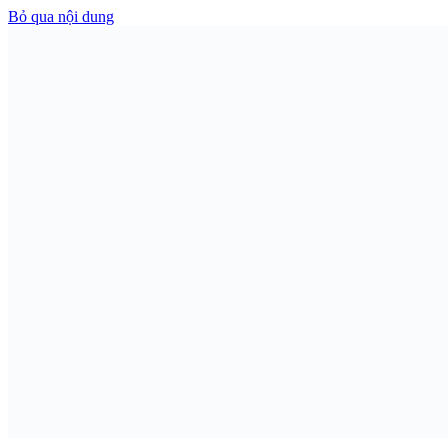
Bỏ qua nội dung